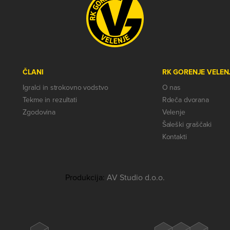
ČLANI
RK GORENJE VELEN
Igralci in strokovno vodstvo
O nas
Tekme in rezultati
Rdeča dvorana
Zgodovina
Velenje
Šaleški graščaki
Kontakti
Produkcija:
AV Studio d.o.o.