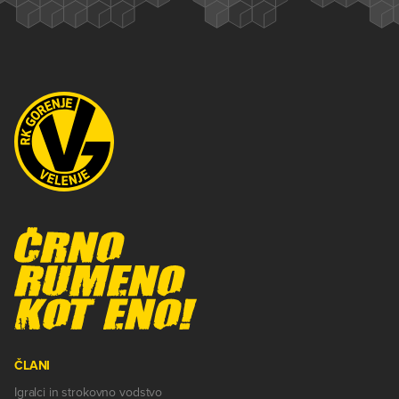
ČLANI
Igralci in strokovno vodstvo