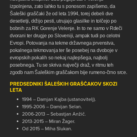
izpolnjena, zato lahko tu s ponosom zapišemo, da
Šaleški graščaki že od leta 1994, torej debeli dve
desetletji, držijo pesti, utrujajo glasilke in tolčejo po
bobnih za RK Gorenje Velenje. In to ne samo v Rdeči
dvorani ter drugje po Sloveniji, ampak tudi po celotni
Evropi. Potovanja na tekme državnega prvenstva,
pokalnega tekmovanja ter še posebej na dvoboje v
evropskih pokalih so nekaj najlepšega, najbolj
posebnega. Tu se skriva največji draž, v ritmu teh
zgodb nam Šaleškim graščakom bije rumeno-črno srce.
PREDSEDNIKI ŠALEŠKIH GRAŠČAKOV SKOZI
LETA
1994 – Damjan Kajba (ustanovitelj).
1995-2006 – Damijan Selan.
2006-2013 – Sebastjan Anžič.
2013-2015 – Miran Žager.
Od 2015 – Miha Slukan.