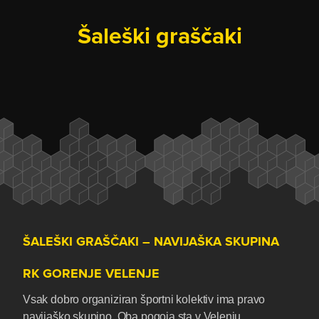
Šaleški graščaki
ŠALEŠKI GRAŠČAKI – NAVIJAŠKA SKUPINA
RK GORENJE VELENJE
Vsak dobro organiziran športni kolektiv ima pravo
navijaško skupino. Oba pogoja sta v Velenju