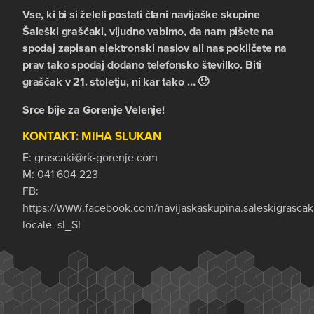
Vse, ki bi si želeli postati člani navijaške skupine
Šaleški graščaki, vljudno vabimo, da nam pišete na
spodaj zapisan elektronski naslov ali nas pokličete na
prav tako spodaj dodano telefonsko številko. Biti
graščak v 21. stoletju, ni kar tako … 🙂
Srce bije za Gorenje Velenje!
KONTAKT: MIHA SLUKAN
E:
grascaki@rk-gorenje.com
M:
041 604 223
FB:
https://www.facebook.com/navijaskaskupina.saleskigrascak
locale=sl_SI