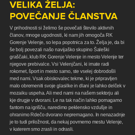
VELIKA ŽELJA:
POVEČANJE ČLANSTVA
V prihodnosti si želimo še povečati število aktivnih
članov, mnoge ugodnosti, ki nam jih omogoča RK
Gorenje Velenje, so lepa popotnica za to. Želja je, da bi
še bolj povezali našo navijaško skupino Šaleški
graščaki, klub RK Gorenje Velenje in mesto Velenje ter
njegove prebivalce. Vsi Velenjčani, ki imate radi
rokomet, šport in mesto samo, ste vselej dobrodošli
med nami. Vsak obiskovalec tekme, ki je pripravljen
malo obremeniti svoje glasilke in dlani je lahko delček v
mozaiku uspeha. Ali med nami na našem sektorju ali
kje drugje v dvorani. Le na tak način lahko pomagamo
fantom na igrišču, naredimo peklensko vzdušje in
ohranimo Rdečo dvorano nepremagano. In nenazadnje
je to tudi priložnost, da nekaj povrnemo mestu Velenje,
v katerem smo zrasli in odrasli.