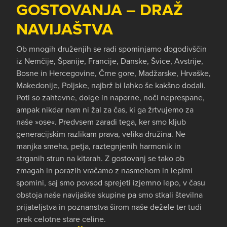
GOSTOVANJA – DRAŽ
NAVIJAŠTVA
Ob mnogih druženjih se radi spominjamo dogodivščin
iz Nemčije, Španije, Francije, Danske, Švice, Avstrije,
Bosne in Hercegovine, Črne gore, Madžarske, Hrvaške,
Makedonije, Poljske, najbrž bi lahko še kakšno dodali.
Poti so zahtevne, dolge in naporne, noči neprespane,
ampak nikdar nam ni žal za čas, ki ga žrtvujemo za
naše »ose«. Predvsem zaradi tega, ker smo kljub
generacijskim razlikam prava, velika družina. Ne
manjka smeha, petja, raztegnjenih harmonik in
strganih strun na kitarah. Z gostovanj se tako ob
zmagah in porazih vračamo z nasmehom in lepimi
spomini, saj smo povsod sprejeti izjemno lepo, v času
obstoja naše navijaške skupine pa smo stkali številna
prijateljstva in poznanstva širom naše dežele ter tudi
prek celotne stare celine.