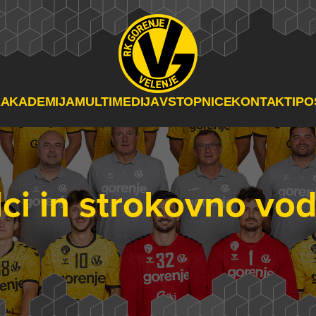
A
AKADEMIJA
MULTIMEDIJA
VSTOPNICE
KONTAKTI
PO
lci in strokovno vo