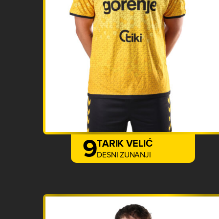
9
TARIK VELIĆ
DESNI ZUNANJI