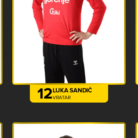
12
LUKA SANDIČ
VRATAR