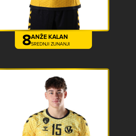
8
ANŽE KALAN
SREDNJI ZUNANJI