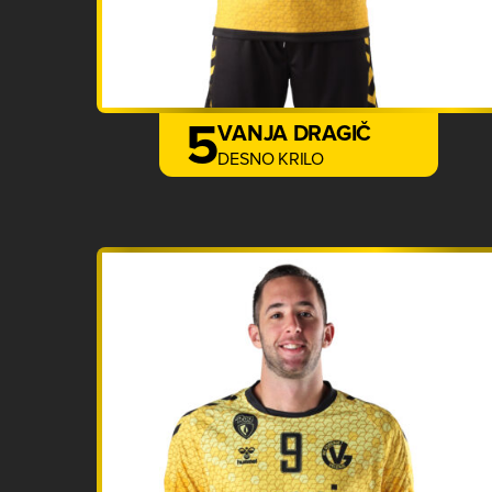
5
VANJA DRAGIČ
DESNO KRILO