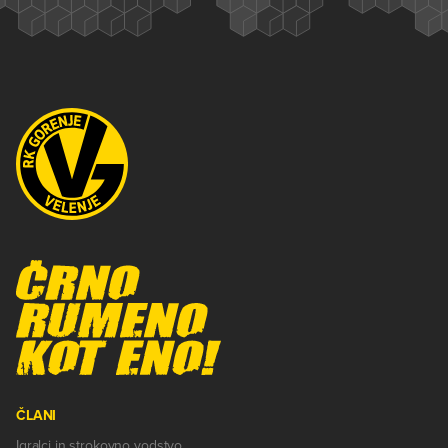
ČLANI
Igralci in strokovno vodstvo