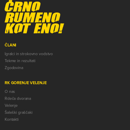
ČLANI
Igralci in strokovno vodstvo
Tekme in rezultati
Zgodovina
RK GORENJE VELENJE
O nas
Rdeča dvorana
Velenje
Šaleški graščaki
Kontakti