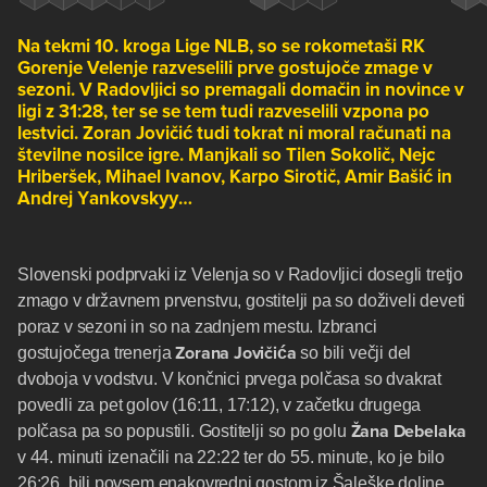
Na tekmi 10. kroga Lige NLB, so se rokometaši RK
Gorenje Velenje razveselili prve gostujoče zmage v
sezoni. V Radovljici so premagali domačin in novince v
ligi z 31:28, ter se se tem tudi razveselili vzpona po
lestvici.
Zoran Jovičić
tudi tokrat ni moral računati na
številne nosilce igre. Manjkali so Tilen Sokolič, Nejc
Hriberšek, Mihael Ivanov, Karpo Sirotič, Amir Bašić in
Andrej Yankovskyy…
Slovenski podprvaki iz Velenja so v Radovljici dosegli tretjo
zmago v državnem prvenstvu, gostitelji pa so doživeli deveti
poraz v sezoni in so na zadnjem mestu. Izbranci
Zorana Jovičića
gostujočega trenerja
so bili večji del
dvoboja v vodstvu. V končnici prvega polčasa so dvakrat
povedli za pet golov (16:11, 17:12), v začetku drugega
Žana Debelaka
polčasa pa so popustili. Gostitelji so po golu
v 44. minuti izenačili na 22:22 ter do 55. minute, ko je bilo
26:26, bili povsem enakovredni gostom iz Šaleške doline.