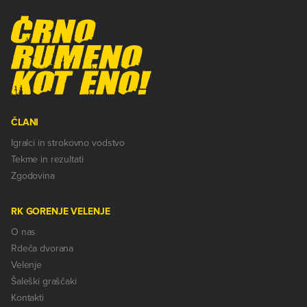
ČLANI
Igralci in strokovno vodstvo
Tekme in rezultati
Zgodovina
RK GORENJE VELENJE
O nas
Rdeča dvorana
Velenje
Šaleški graščaki
Kontakti