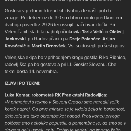
Gosti so v prelomnih trenutkih dvoboja le našli pot do
zmage. Po delnem izidu 3:0 so dobro minuto pred koncem
dvoboja povedli z 29:26 ter osvojili načrtovani točki. Pri
Tarik Velić
Oleksij
Velenjčanih sta bila najbolj učinkovita
in
Jankovski
Drejc
Polančec
Arijan
, pri Radovljičanih pa
,
Kovačevič
Martin Drnovšek
in
. Vsi so dosegli po šest golov.
Velenjska ekipa bo v prihodnjem krogu gostila Riko Ribnico,
radovljiška pa bo gostovala pri LL Grosist Slovanu. Obe
tekmi bosta 14. novembra.
IZJAVI PO TEKMI:
Luka Komar, rokometaš RK Frankstahl Radovljica:
»V primerjavi s tekmo v Slovenj Gradcu smo naredili velik
korak naprej. Od prve minute se je videla želja in borbenost,
delovala sta tako obramba kot napad. Proti koncu prvega
polčasa smo nekoliko popustili, a pomembno je, da smo se v
drugem delu uspeli vrniti. Dobro je vedeti, da imamo željo