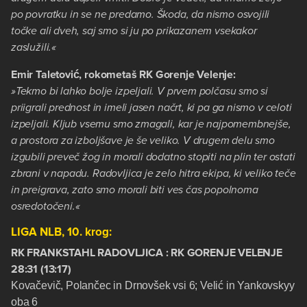
po povratku in se ne predamo. Škoda, da nismo osvojili
točke ali dveh, saj smo si ju po prikazanem vsekakor
zaslužili.«
Emir Taletović, rokometaš RK Gorenje Velenje:
»Tekmo bi lahko bolje izpeljali. V prvem polčasu smo si
priigrali prednost in imeli jasen načrt, ki pa ga nismo v celoti
izpeljali. Kljub vsemu smo zmagali, kar je najpomembnejše,
a prostora za izboljšave je še veliko. V drugem delu smo
izgubili preveč žog in morali dodatno stopiti na plin ter ostati
zbrani v napadu. Radovljica je zelo hitra ekipa, ki veliko teče
in preigrava, zato smo morali biti ves čas popolnoma
osredotočeni.«
LIGA NLB, 10. krog:
RK FRANKSTAHL RADOVLJICA : RK GORENJE VELENJE
28:31 (13:17)
Kovačevič, Polančec in Drnovšek vsi 6; Velić in Yankovskyy
oba 6