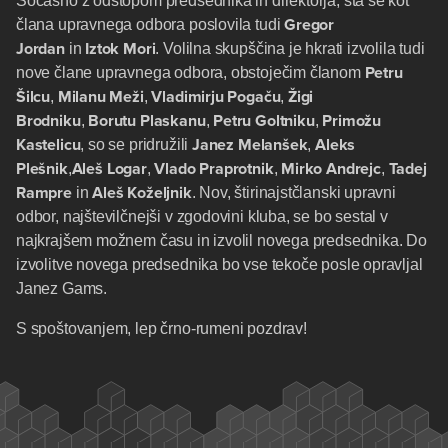
Sočasno z odstopom predsednika in direktorja, sta se kot
Gregor
člana upravnega odbora poslovila tudi
Jordan
Iztok Mori
in
. Volilna skupščina je hkrati izvolila tudi
Petru
nove člane upravnega odbora, obstoječim članom
Šilcu
Milanu Meži
Vladimirju Pogaču
Žigi
,
,
,
Brodniku
Borutu Plaskanu
Petru Goltniku
Primožu
,
,
,
Kastelicu
Janez Melanšek
Aleks
, so se pridružili
,
Plešnik
Aleš
Logar
Vlado Praprotnik
Mirko Andrejc
Tadej
,
,
,
,
Rampre
Aleš Koželjnik
in
. Nov, štirinajstčlanski upravni
odbor, najštevilčnejši v zgodovini kluba, se bo sestal v
najkrajšem možnem času in izvolil novega predsednika. Do
izvolitve novega predsednika bo vse tekoče posle opravljal
Janez Gams.
S spoštovanjem, lep črno-rumeni pozdrav!