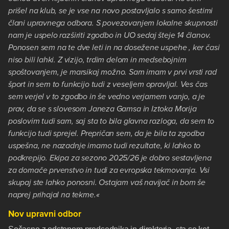
prišel na klub, se je vse na novo postavljalo s samo šestimi
člani upravnega odbora. S povezovanjem lokalne skupnosti
nam je uspelo razširiti zgodbo in UO sedaj šteje 14 članov.
Ponosen sem na te dve leti in na dosežene uspehe , ker časi
niso bili lahki. Z vizijo, trdim delom in medsebojnim
spoštovanjem, je marsikaj možno. Sam imam v prvi vrsti rad
šport in sem to funkcijo tudi z veseljem opravljal. Ves čas
sem verjel v to zgodbo in še vedno verjamem vanjo, a je
prav, da se s slovesom Janeza Gamsa in Iztoka Morija
poslovim tudi sam, saj sta to bila glavna razloga, da sem to
funkcijo tudi sprejel. Prepričan sem, da je bila ta zgodba
uspešna, ne nazadnje imamo tudi rezultate, ki lahko to
podkrepijo. Ekipa za sezono 2025/26 je dobro sestavljena
za domače prvenstvo in tudi za evropska tekmovanja. Vsi
skupaj ste lahko ponosni. Ostajam vaš navijač in bom še
naprej prihajal na tekme.«
Nov upravni odbor