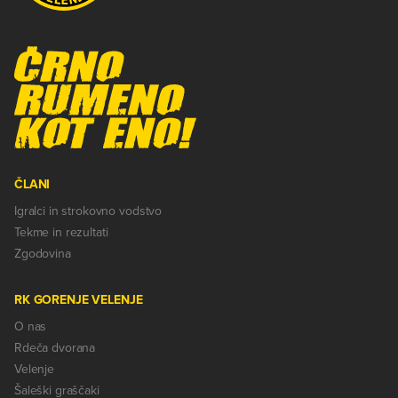
ČLANI
Igralci in strokovno vodstvo
Tekme in rezultati
Zgodovina
RK GORENJE VELENJE
O nas
Rdeča dvorana
Velenje
Šaleški graščaki