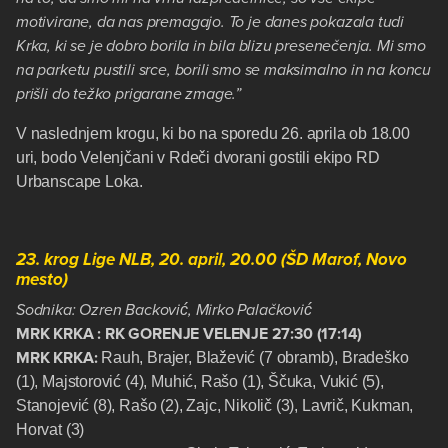
motivirane, da nas premagajo. To je danes pokazala tudi
Krka, ki se je dobro borila in bila blizu presenečenja. Mi smo
na parketu pustili srce, borili smo se maksimalno in na koncu
prišli do težko prigarane zmage.”
V naslednjem krogu, ki bo na sporedu 26. aprila ob 18.00
uri, bodo Velenjčani v Rdeči dvorani gostili ekipo RD
Urbanscape Loka.
23. krog Lige NLB, 20. april, 20.00 (ŠD Marof, Novo
mesto)
Sodnika: Ozren Backović, Mirko Palačković
MRK KRKA : RK GORENJE VELENJE 27:30 (17:14)
MRK KRKA:
Rauh, Brajer, Blažević (7 obramb), Bradeško
(1), Majstorović (4), Muhić, Rašo (1), Ščuka, Vukić (5),
Stanojević (8), Rašo (2), Zajc, Nikolič (3), Lavrič, Kukman,
Horvat (3)