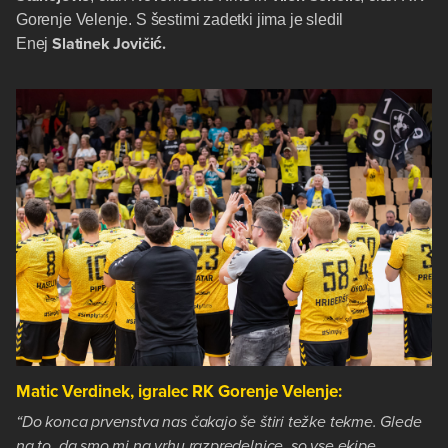
Gorenje Velenje. S šestimi zadetki jima je sledil
Slatinek Jovičić.
Enej
Matic Verdinek, igralec RK Gorenje Velenje:
“Do konca prvenstva nas čakajo še štiri težke tekme. Glede
na to, da smo mi na vrhu razpredelnice, so vse ekipe