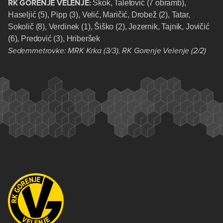
RK GORENJE VELENJE:
Skok, Taletović (7 obramb),
Haseljić (5), Pipp (3), Velić, Maričić, Drobež (2), Tatar,
Sokolič (8), Verdinek (1), Šiško (2), Jezernik, Tajnik, Jovičić
(6), Predović (3), Hriberšek
Sedemmetrovke: MRK Krka (3/3), RK Gorenje Velenje (2/2)