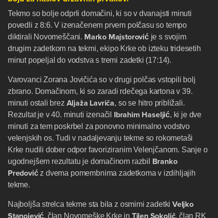
Tekmo so bolje odprli domačini, ki so v dvanajsti minuti
povedli z 8:6. V izenačenem prvem polčasu so tempo
Marko Majstorović
diktirali Novomeščani.
je s svojim
drugim zadetkom na tekmi, ekipo Krke ob izteku tridesetih
minut popeljal do vodstva s tremi zadetki (17:14).
Varovanci Zorana Jovičića so v drugi polčas vstopili bolj
zbrano. Domačinom, ki so zaradi rdečega kartona v 39.
Aljaža Lavriča
minuti ostali brez
, so se hitro približali.
Ibrahim Haseljić
Rezultat je v 40. minuti izenačil
, ki je dve
minuti za tem poskrbel za ponovno minimalno vodstvo
velenjskih os. Tudi v nadaljevanju tekme so rokometaši
Krke nudili dober odpor favoriziranim Velenjčanom. Sanje o
Branko
ugodnejšem rezultatu je domačinom razbil
Predović
z dvema pomembnima zadetkoma v izdihljajih
tekme.
Veljko
Najboljša strelca tekme sta bila z osmimi zadetki
Stanojević
Tilen Sokolič
, član Novomeške Krke in
, član RK