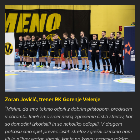
Zoran Jovičić, trener RK Gorenje Velenje
˝Mislim, da smo tekmo odprli z dobrim pristopom, predvsem
v obrambi. Imeli smo sicer nekaj zgrešenih čistih strelov, kar
so domačini izkoristili in se nekoliko odlepili. V drugem
polčasu smo spet preveč čistih strelov zgrešili oziroma nam
jih je njihov vratar ubranil, kar je na koncu naneslo takšno