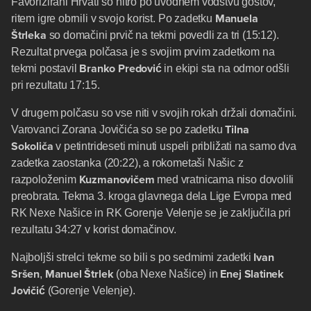
Favorizirani Hrvati so hitro po uvodnem vodstvu gostov,
Manuela
ritem igre obrnili v svojo korist. Po zadetku
Štrleka
so domačini prvič na tekmi povedli za tri (15:12).
Rezultat prvega polčasa je s svojim prvim zadetkom na
Branko Predović
tekmi postavil
in ekipi sta na odmor odšli
pri rezultatu 17:15.
V drugem polčasu so vse niti v svojih rokah držali domačini.
Tilna
Varovanci Zorana Jovičića so se po zadetku
Sokoliča
v petintrideseti minuti uspeli približati na samo dva
zadetka zaostanka (20:22), a rokometaši Našic z
Kuzmanovičem
razpoloženim
med vratnicama niso dovolili
preobrata. Tekma 3. kroga glavnega dela Lige Evropa med
RK Nexe Našice in RK Gorenje Velenje se je zaključila pri
rezultatu 34:27 v korist domačinov.
Ivan
Najboljši strelci tekme so bili s po sedmimi zadetki
Sršen
Manuel Štrlek
Enej Slatinek
,
(oba Nexe Našice) in
Jovičić
(Gorenje Velenje).