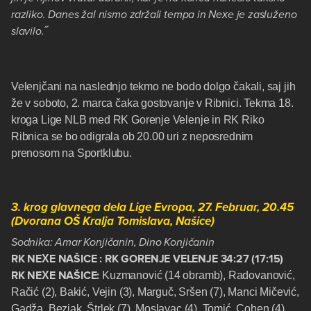
razliko. Danes žal nismo zdržali tempa in Nexe je zasluženo
slavilo.˝
Velenjčani na naslednjo tekmo ne bodo dolgo čakali, saj jih
že v soboto, 2. marca čaka gostovanje v Ribnici. Tekma 18.
kroga Lige NLB med RK Gorenje Velenje in RK Riko
Ribnica se bo odigrala ob 20.00 uri z neposrednim
prenosom na Sportklubu.
3. krog glavnega dela Lige Evropa, 27. Februar, 20.45
(Dvorana OŠ Kralja Tomislava, Našice)
Sodnika: Amar Konjičanin, Dino Konjičanin
RK NEXE NAŠICE : RK GORENJE VELENJE 34:27 (17:15)
RK NEXE NAŠICE:
Kuzmanović (14 obramb), Radovanović,
Račić (2), Bakić, Vejin (3), Marguč, Sršen (7), Manci Mičević,
Gadža, Bezjak, Štrlek (7), Moslavac (4), Tomić, Cohen (4),