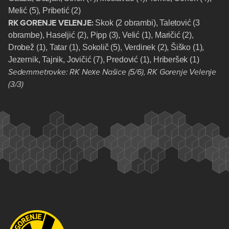
Melić (5), Pribetić (2)
RK GORENJE VELENJE:
Skok (2 obrambi), Taletović (3
obrambe), Haseljić (2), Pipp (3), Velić (1), Maričić (2),
Drobež (1), Tatar (1), Sokolič (5), Verdinek (2), Šiško (1),
Jezernik, Tajnik, Jovičić (7), Predović (1), Hriberšek (1)
Sedemmetrovke: RK Nexe Našice (5/6), RK Gorenje Velenje
(3/3)