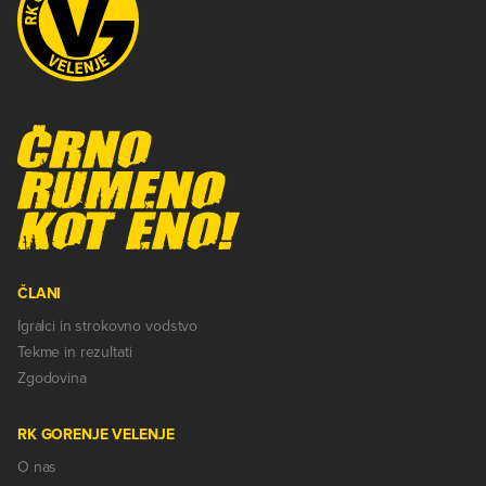
ČLANI
Igralci in strokovno vodstvo
Tekme in rezultati
Zgodovina
RK GORENJE VELENJE
O nas