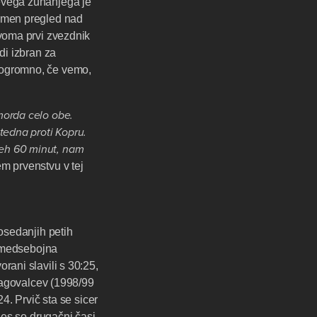
levega zunanjega je
jemen pregled nad
dvoma prvi zvezdnik
udi izbran za
 ogromno, če vemo,
morda celo obe.
tedna proti Kopru.
seh 60 minut, nam
m prvenstvu v tej
dosedanjih petih
a medsebojna
rani slavili s 30:25,
agovalcev (1998/99
4. Prvič sta se sicer
nes so drugačni časi,