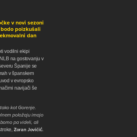
očke v novi sezoni
 bodo poizkušali
 tekmovalni dan
i vodilni ekipi
e NLB na gostovanju v
severu Španije se
ekmah v španskem
 uvod v evropsko
omačimi navijači še
tako kot Gorenje.
alnem položaju imajo
 bomo pa videli, ali
Zoran Jovičić
stroke,
.