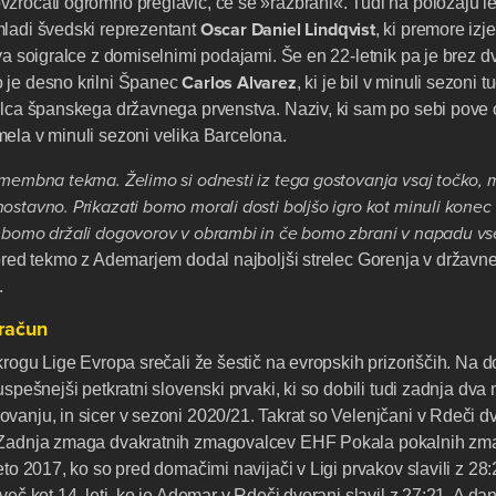
zročati ogromno preglavic, če se »razbrani«. Tudi na položaju 
Oscar
Daniel
Lindqvist
mladi švedski reprezentant
, ki premore iz
ava soigralce z domiselnimi podajami. Še en 22-letnik pa je brez 
Carlos
Alvarez
 je desno krilni Španec
, ki je bil v minuli sezoni t
ralca španskega državnega prvenstva. Naziv, ki sam po sebi pove
ela v minuli sezoni velika Barcelona.
omembna tekma. Želimo si odnesti iz tega gostovanja vsaj točko, 
ostavno. Prikazati bomo morali dosti boljšo igro kot minuli konec 
e bomo držali dogovorov v obrambi in če bomo zbrani v napadu v
pred tekmo z Ademarjem dodal najboljši strelec Gorenja v državne
.
bračun
krogu Lige Evropa srečali že šestič na evropskih prizoriščih. Na 
uspešnejši petkratni slovenski prvaki, ki so dobili tudi zadnja dv
anju, in sicer v sezoni 2020/21. Takrat so Velenjčani v Rdeči dvo
 Zadnja zmaga dvakratnih zmagovalcev EHF Pokala pokalnih zm
eto 2017, ko so pred domačimi navijači v Ligi prvakov slavili z 28:2
več kot 14. leti, ko je Ademar v Rdeči dvorani slavil z 27:21. A da