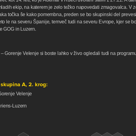
ladih ekip, na katerem je zelo težko napovedati zmagovalca. V z
aka točka še kako pomembna, preden se bo skupinski del prevesil 
o le na severu Španije, temveč tudi na severu Evrope, kjer se bos
e GOG in Luzern.
Gorenje Velenje si boste lahko v živo ogledali tudi na program
skupina A, 2. krog:
orenje Velenje
iens-Luzern