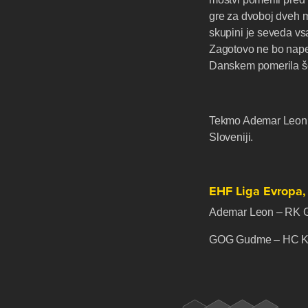
gre za dvoboj dveh m
skupini je seveda vs
Zagotovo ne bo napet
Danskem pomerila š
Tekmo Ademar Leon – 
Sloveniji.
EHF Liga Evropa, 
Ademar Leon – RK G
GOG Gudme – HC Kr