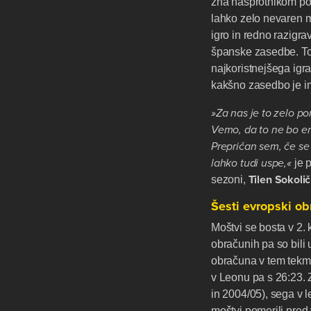
zna nasprotnikom pov
lahko zelo nevaren 
igro in redno razigr
španske zasedbe. To
najkoristnejšega ig
kakšno zasedbo je im
»Za nas je to zelo p
Vemo, da to ne bo en
Prepričan sem, če s
lahko tudi uspe,«
je 
Tilen
Sokolič
sezoni,
Šesti evropski o
Moštvi se bosta v 2. 
obračunih pa so bili 
obračuna v tem tekmov
v Leonu pa s 26:23.
in 2004/05), sega v l
moštvi pomerili pred 