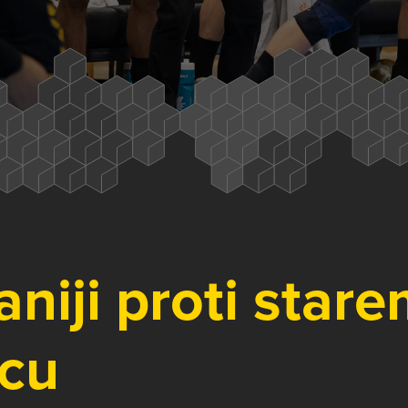
niji proti star
cu