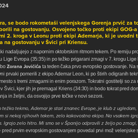
2024
bra, se bodo rokometaši velenjskega Gorenja prvič za t
orili na gostovanju. Osvojeno točko proti ekipi GOG-a
mi 2. kroga v Leonu proti ekipi Ademarja, ki je uvodni
a na gostovanju v Švici pri Kriensu.
ki nadaljujejo z napornim oktobrskim ritmom tekem. Po remiju prot
gu Lige Evropa (35:35) in po težko prigarani zmagi v 7. krogu Lig
Zorana
Jovičića
dbo
ta teden čaka prvo evropsko gostovanje. Na 
ni prvaki pomerili z ekipo Ademar Leon, ki po štirih odigranih t
mesto s tremi zmagami in enim porazom. Tokratni gostitelji so za
 v Švici, kjer jih je premagal Kriens (34:30) in bodo tokrat pred d
ja in željni, da osvojijo prve točke v novi sezoni.
 težko tekmo, Ademar je stari znanec Evrope, je klub z ugledom, 
m si nekaj njihovih tekem, zelo kakovostna ekipa. Na vsakem igr
. Igrajo zelo hitro. Mi smo se v Španijo odpravili z željo po zmagi,
e pred prvim evropskim gostovanjem povedal prvi mož velenjske 