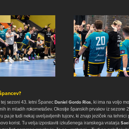
 Špancev?
Daniel
Gordo
Rios
 tej sezoni 43. letni Španec
, ki ima na voljo mo
enih in mladih rokometašev. Okostje španskih prvakov iz sezone 2
u pa je tudi nekaj uveljavljenih tujcev, ki znajo jeziček na tehnici 
Sae
hovo korist. Tu velja izpostaviti izkušenega iranskega vratarja