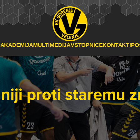
A
AKADEMIJA
MULTIMEDIJA
VSTOPNICE
KONTAKTI
PO
niji proti staremu 