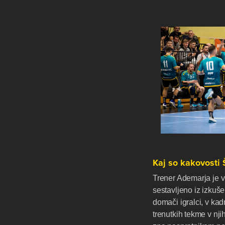
Kaj so kakovosti
Trener Ademarja je v
sestavljeno iz izkuš
domači igralci, v kadr
trenutkih tekme v nji