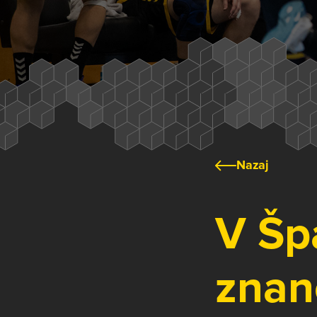
Nazaj
V Špa
znan