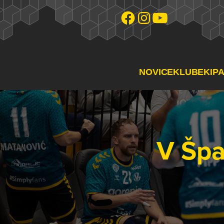
NOVICE
KLUB
EKIP
V Špa