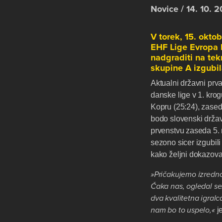
Novice / 14. 10. 
V torek, 15. okto
EHF Lige Evropa b
nadgraditi na tek
skupine A izgubil
Aktualni državni prva
danske lige v 1. kro
Kopru (25:24), zase
bodo slovenski držav
prvenstvu zaseda 5. 
sezono sicer izgubili
kako željni dokazovan
»Pričakujemo izredno
Čaka nas, ogledal se
dva kvalitetna igralca
nam bo to uspelo,«
j