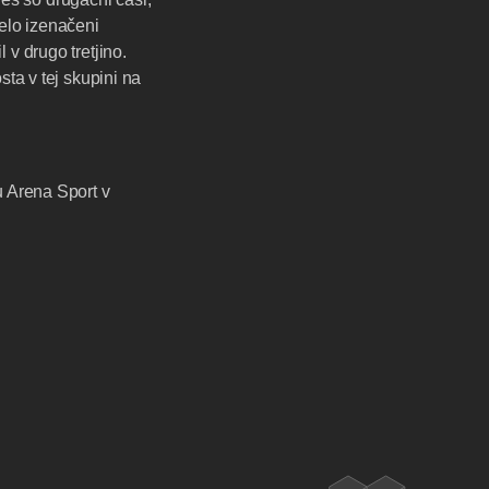
elo izenačeni
v drugo tretjino.
ta v tej skupini na
u Arena Sport v