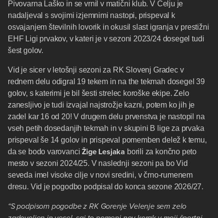
Pivovarna Laško in se vrnil v matični klub. V Celju je
nadaljeval s svojimi izjemnimi nastopi, prispeval k
osvajanjem številnih lovorik in okusil slast igranja v prestižni
EHF Ligi prvakov, v kateri je v sezoni 2023/24 dosegel tudi
šest golov.
Vid je sicer v letošnji sezoni za RK Slovenj Gradec v
rednem delu odigral 19 tekem in na the tekmah dosegel 39
golov, s katerimi je bil šesti strelec koroške ekipe. Zelo
zanesljivo je tudi izvajal najstrožje kazni, potem ko jih je
zadel kar 16 od 20! V drugem delu prvenstva je nastopil na
vseh petih dosedanjih tekmah in v skupini B lige za prvaka
prispeval še 14 golov in prispeval pomemben delež k temu,
Žige Lesjaka
da se bodo varovanci
borili za končno peto
mesto v sezoni 2024/25. V naslednji sezoni pa bo Vid
seveda imel visoke cilje v novi sredini, v črno-rumenem
dresu. Vid je pogodbo podpisal do konca sezone 2026/27.
“S podpisom pogodbe z RK Gorenje Velenje sem zelo