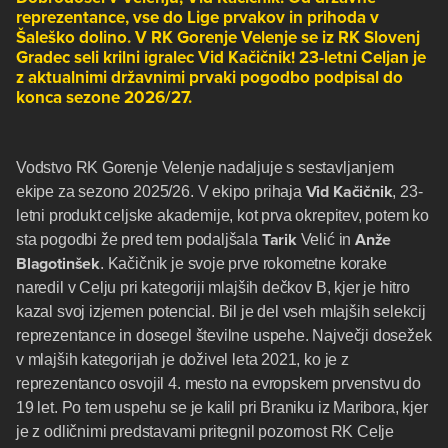
reprezentance, vse do Lige prvakov in prihoda v
Šaleško dolino. V RK Gorenje Velenje se iz RK Slovenj
Gradec seli krilni igralec Vid Kačičnik! 23-letni Celjan je
z aktualnimi državnimi prvaki pogodbo podpisal do
konca sezone 2026/27.
Vodstvo RK Gorenje Velenje nadaljuje s sestavljanjem
Vid Kačičnik
ekipe za sezono 2025/26. V ekipo prihaja
, 23-
letni produkt celjske akademije, kot prva okrepitev, potem ko
Tarik
Anže
sta pogodbi že pred tem podaljšala
Velić in
Blagotinšek
. Kačičnik je svoje prve rokometne korake
naredil v Celju pri kategoriji mlajših dečkov B, kjer je hitro
kazal svoj izjemen potencial. Bil je del vseh mlajših selekcij
reprezentance in dosegel številne uspehe. Največji dosežek
v mlajših kategorijah je doživel leta 2021, ko je z
reprezentanco osvojil 4. mesto na evropskem prvenstvu do
19 let. Po tem uspehu se je kalil pri Braniku iz Maribora, kjer
je z odličnimi predstavami pritegnil pozornost RK Celje