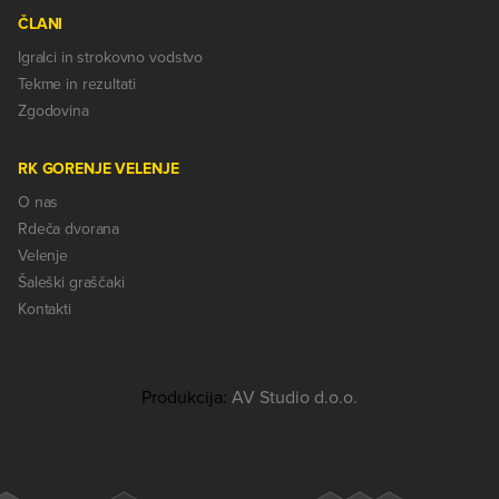
ČLANI
Igralci in strokovno vodstvo
Tekme in rezultati
Zgodovina
RK GORENJE VELENJE
O nas
Rdeča dvorana
Velenje
Šaleški graščaki
Kontakti
Produkcija:
AV Studio d.o.o.