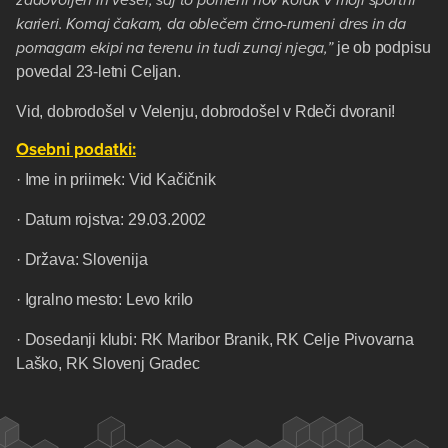
zadovoljen in vesel, saj to pomeni nov korak v moji športni
karieri. Komaj čakam, da oblečem črno-rumeni dres in da
pomagam ekipi na terenu in tudi zunaj njega,”
je ob podpisu
povedal 23-letni Celjan.
Vid, dobrodošel v Velenju, dobrodošel v Rdeči dvorani!
Osebni podatki:
· Ime in priimek: Vid Kačičnik
· Datum rojstva: 29.03.2002
· Država: Slovenija
· Igralno mesto: Levo krilo
· Dosedanji klubi: RK Maribor Branik, RK Celje Pivovarna
Laško, RK Slovenj Gradec