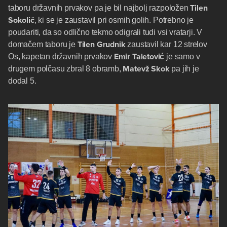
Tilen
taboru državnih prvakov pa je bil najbolj razpoložen
Sokolič
, ki se je zaustavil pri osmih golih. Potrebno je
poudariti, da so odlično tekmo odigrali tudi vsi vratarji. V
Tilen Grudnik
domačem taboru je
zaustavil kar 12 strelov
Emir Taletović
Os, kapetan državnih prvakov
je samo v
Matevž Skok
drugem polčasu zbral 8 obramb,
pa jih je
dodal 5.