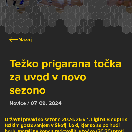
Nazaj
Težko prigarana točka
za uvod v novo
sezono
Novice / 07. 09. 2024
Državni prvaki so sezono 2024/25 v 1. Ligi NLB odprli s
težkim gostovanjem v Škofji Loki, kjer so se po hudi
borbi morali na koncu zadovoljiti s točko (26:26) proti