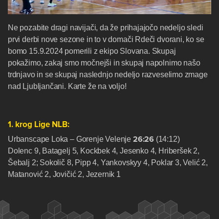
Ne pozabite dragi navijači, da že prihajajočo nedeljo sledi
prvi derbi nove sezone in to v domači Rdeči dvorani, ko se
bomo 15.9.2024 pomerili z ekipo Slovana. Skupaj
pokažimo, zakaj smo močnejši in skupaj napolnimo našo
trdnjavo in se skupaj naslednjo nedeljo razveselimo zmage
nad Ljubljančani. Karte že na voljo!
1. krog Lige NLB:
26:26
Urbanscape Loka – Gorenje Velenje
(14:12)
Dolenc 9, Batagelj 5, Kockbek 4, Jesenko 4, Hriberšek 2,
Šebalj 2; Sokolič 8, Pipp 4, Yankovskyy 4, Poklar 3, Velić 2,
Matanović 2, Jovičić 2, Jezernik 1