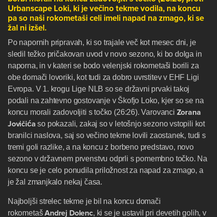
Urbanscape Loki, ki je večino tekme vodila, na koncu
pa so naši rokometaši celi imeli napad na zmago, ki se
žal ni izšel.
Po napornih pripravah, ki so trajale več kot mesec dni, je
sledil težko pričakovan uvod v novo sezono, ki bo dolga in
naporna, in v kateri se bodo velenjski rokometaši borili za
obe domači lovoriki, kot tudi za dobro uvrstitev v EHF Ligi
Evropa. V 1. krogu Lige NLB so se državni prvaki takoj
podali na zahtevno gostovanje v Škofjo Loko, kjer so se na
Zorana
koncu morali zadovoljiti s točko (26:26). Varovanci
Jovičića
so pokazali, zakaj so v letošnjo sezono vstopili kot
branilci naslova, saj so večino tekme lovili zaostanek, tudi s
tremi goli razlike, a na koncu z borbeno predstavo, novo
sezono v državnem prvenstvu odprli s pomembno točko. Na
koncu se je celo ponudila priložnost za napad za zmago, a
je žal zmanjkalo nekaj časa.
Najboljši strelec tekme je bil na koncu domači
Andrej Dolenc
rokometaš
, ki se je ustavil pri devetih golih, v