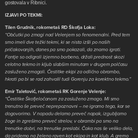
gostovala v Ribnici.
IZJAVI PO TEKMI:
Tilen Grudnik, rokometaš RD Škofja Loka:
“Občutki po zmagi nad Velenjem so fenomenalni. Pred tem
smo imeli dve težki tekmi, ki se nista izšli po naših
pričakovanjih, danes pa smo pokazali, da znamo igrati.
Fantje so odigrali izjemno borbeno, držali prednost skozi
celotno tekmo in kljub slabšim minutam v drugem polčasu
zasluženo zmagali. Čestitke ekipi za odlično obrambo,
hkrati pa bi se rad zahvalil tudi Gorenju za korektno tekmo.”
Emir Taletović, rokometaš RK Gorenje Velenje:
“Čestitke Škofjeločanom za zasluženo zmago. Mi smo
trenutno še preveč neprepoznavni – ne igramo tega, kar se
dogovorimo. V napadu delamo preveč napak, izgubljamo
žoge in zgrešimo preveč strelov, v obrambi pa smo na
trenutke dobri, na trenutke preslabi. Čaka nas še veliko dela,
da pridemo na želeno raven kot ekipa in kot klub. A gremo