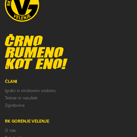
ČLANI
Igralci in strokovno vodstvo
Tekme in rezultati
Zgodovina
RK GORENJE VELENJE
O nas