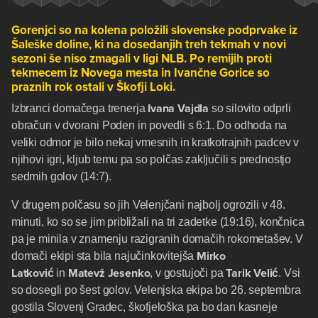
Gorenjci so na kolena položili slovenske podprvake iz
Šaleške doline, ki na dosedanjih treh tekmah v novi
sezoni še niso zmagali v ligi NLB. Po remijih proti
tekmecem iz Novega mesta in Ivančne Gorice so
praznih rok ostali v Škofji Loki.
Ivana Vajdla
Izbranci domačega trenerja
so silovito odprli
obračun v dvorani Poden in povedli s 6:1. Do odhoda na
veliki odmor je bilo nekaj vmesnih in kratkotrajnih padcev v
njihovi igri, kljub temu pa so polčas zaključili s prednostjo
sedmih golov (14:7).
V drugem polčasu so jih Velenjčani najbolj ogrozili v 48.
minuti, ko so se jim približali na tri zadetke (19:16), končnica
pa je minila v znamenju razigranih domačih rokometašev. V
Mirko
domači ekipi sta bila najučinkovitejša
Latković
Matevž Jesenko
Tarik Velić
in
, v gostujoči pa
. Vsi
so dosegli po šest golov. Velenjska ekipa bo 26. septembra
gostila Slovenj Gradec, škofjeloška pa bo dan kasneje