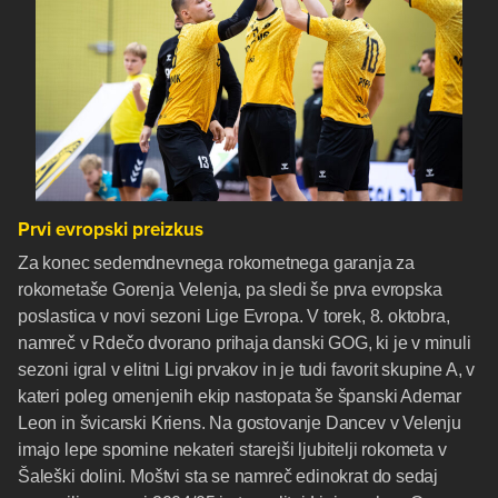
Prvi evropski preizkus
Za konec sedemdnevnega rokometnega garanja za
rokometaše Gorenja Velenja, pa sledi še prva evropska
poslastica v novi sezoni Lige Evropa. V torek, 8. oktobra,
namreč v Rdečo dvorano prihaja danski GOG, ki je v minuli
sezoni igral v elitni Ligi prvakov in je tudi favorit skupine A, v
kateri poleg omenjenih ekip nastopata še španski Ademar
Leon in švicarski Kriens. Na gostovanje Dancev v Velenju
imajo lepe spomine nekateri starejši ljubitelji rokometa v
Šaleški dolini. Moštvi sta se namreč edinokrat do sedaj