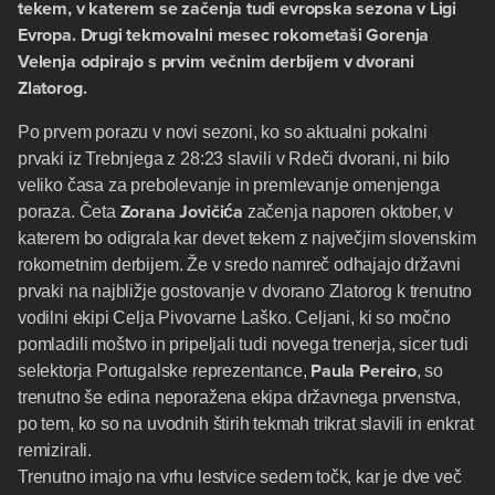
tekem, v katerem se začenja tudi evropska sezona v Ligi
Evropa. Drugi tekmovalni mesec rokometaši Gorenja
Velenja odpirajo s prvim večnim derbijem v dvorani
Zlatorog.
Po prvem porazu v novi sezoni, ko so aktualni pokalni
prvaki iz Trebnjega z 28:23 slavili v Rdeči dvorani, ni bilo
veliko časa za prebolevanje in premlevanje omenjenga
Zorana Jovičića
poraza. Četa
začenja naporen oktober, v
katerem bo odigrala kar devet tekem z največjim slovenskim
rokometnim derbijem. Že v sredo namreč odhajajo državni
prvaki na najbližje gostovanje v dvorano Zlatorog k trenutno
vodilni ekipi Celja Pivovarne Laško. Celjani, ki so močno
pomladili moštvo in pripeljali tudi novega trenerja, sicer tudi
Paula Pereiro
selektorja Portugalske reprezentance,
, so
trenutno še edina neporažena ekipa državnega prvenstva,
po tem, ko so na uvodnih štirih tekmah trikrat slavili in enkrat
remizirali.
Trenutno imajo na vrhu lestvice sedem točk, kar je dve več