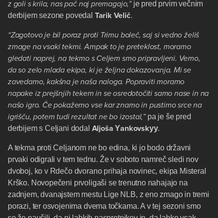
z goli s krila, nas pač naj premagajo,”
je pred prvim večnim
Tarik Velič
derbijem sezone povedal
.
“Zagotovo je bil poraz proti Trimu boleč, saj si vedno želiš
zmage na vsaki tekmi. Ampak to je preteklost, moramo
gledati naprej, na tekmo s Celjem smo pripravljeni. Vemo,
da so zelo mlada ekipa, ki je željna dokazovanja. Mi se
zavedamo, kakšna je naša naloga. Popraviti moramo
napake iz prejšnjih tekem in se osredotočiti samo nase in na
našo igro. Če pokažemo vse kar znamo in pustimo srce na
igrišču, potem tudi rezultat ne bo izostal,”
pa je še pred
Aljoša
Yankovskyy
derbijem s Celjani dodal
.
A tekma proti Celjanom ne bo edina, ki jo bodo državni
prvaki odigrali v tem tednu. Že v soboto namreč sledi nov
dvoboj, ko v Rdečo dvorano prihaja novinec, ekipa Misteral
Krško. Novopečeni prvoligaši se trenutno nahajajo na
zadnjem, dvanajstem mestu Lige NLB, z eno zmago in tremi
porazi, ter osvojenima dvema točkama. A v tej sezoni smo
se že naučili, da ni lahkih nasprotnikov in, da lahko vsak