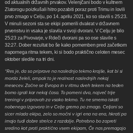
od aktualnih državnih prvakov. Velenjčani bodo v kultnem
Zlatorogu poizkušali hitro pozabiti poraz proti Trimu in lovili
prvo zmago v Celju, po 14. aprilu 2021, ko so slavili s 25:23.
V minuli sezoni sta se ekipi pomerili dvakrat v državnem
prvenstvu in vsaka je slavila v svoji dvorani. V Celju je bilo
25:23 za Pivovarje, v Rdeči dvorani pa so ose slavile s
32:27. Dober rezultat bo še kako pomemben pred začetkom
napornega ritma tekem, ki si bodo praktično celoten mesec
oktober sledile na tri dni.
“Res je, da so priprave na naslednjo tekmo krajše, kot bi si
morda želeli, ampak to je realnost naslednjih nekaj
mesecev. Začne se Evropa in v ritmu dveh tekem na teden
bomo igrali kar nekaj časa. To pomeni dva, največ trije
treningi v pripravah za vsako tekmo. Tu ne smemo iskati
nobenega izgovora in v Celje gremo po zmago. Celjani so
sicer mlada ekipa, zelo so močni v igri ena na ena, hkrati pa
imajo tudi dobre strelce z razdalje. Potrebno bo zapreti
sredino kot proti praktično vsem ekipam, Če nas premagajo