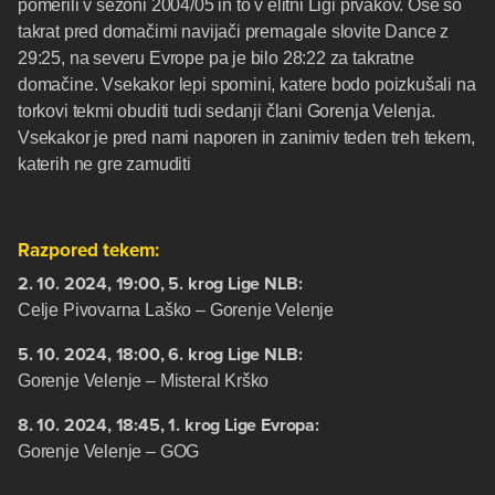
pomerili v sezoni 2004/05 in to v elitni Ligi prvakov. Ose so
takrat pred domačimi navijači premagale slovite Dance z
29:25, na severu Evrope pa je bilo 28:22 za takratne
domačine. Vsekakor lepi spomini, katere bodo poizkušali na
torkovi tekmi obuditi tudi sedanji člani Gorenja Velenja.
Vsekakor je pred nami naporen in zanimiv teden treh tekem,
katerih ne gre zamuditi
Razpored tekem:
2. 10. 2024, 19:00, 5. krog Lige NLB:
Celje Pivovarna Laško – Gorenje Velenje
5. 10. 2024, 18:00, 6. krog Lige NLB:
Gorenje Velenje – Misteral Krško
8. 10. 2024, 18:45, 1. krog Lige Evropa:
Gorenje Velenje – GOG