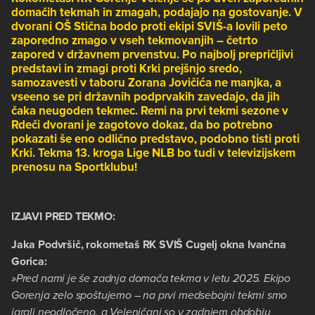
domačih tekmah in zmagah, podajajo na gostovanje. V
dvorani OŠ Stična bodo proti ekipi SVIŠ-a lovili peto
zaporedno zmago v vseh tekmovanjih – četrto
zapored v državnem prvenstvu. Po najbolj prepričljivi
predstavi in zmagi proti Krki prejšnjo sredo,
samozavesti v taboru Zorana Jovičića ne manjka, a
vseeno se pri državnih podprvakih zavedajo, da jih
čaka neugoden tekmec. Remi na prvi tekmi sezone v
Rdeči dvorani je zagotovo dokaz, da bo potrebno
pokazati še eno odlično predstavo, podobno tisti proti
Krki. Tekma 13. kroga Lige NLB bo tudi v televizijskem
prenosu na Sportklubu!
IZJAVI PRED TEKMO:
Jaka Podvršič, rokometaš RK SVIŠ Cugelj okna Ivančna
Gorica:
»Pred nami je še zadnja domača tekma v letu 2025. Ekipo
Gorenja zelo spoštujemo – na prvi medsebojni tekmi smo
igrali neodločeno, a Velenjčani so v zadnjem obdobju