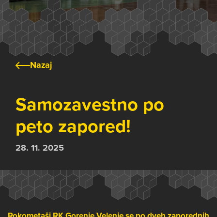
Nazaj
Samozavestno po
peto zapored!
28. 11. 2025
Rokometaši RK Gorenje Velenje se po dveh zaporednih