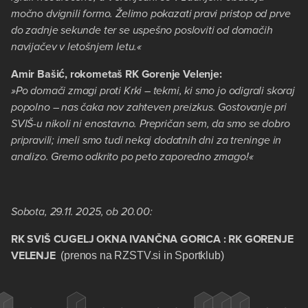
močno dvignili formo. Želimo pokazati pravi pristop od prve
do zadnje sekunde ter se uspešno posloviti od domačih
navijačev v letošnjem letu.«
Amir Bašić, rokometaš RK Gorenje Velenje:
»Po domači zmagi proti Krki – tekmi, ki smo jo odigrali skoraj
popolno – nas čaka nov zahteven preizkus. Gostovanje pri
SVIŠ-u nikoli ni enostavno. Prepričan sem, da smo se dobro
pripravili; imeli smo tudi nekaj dodatnih dni za treninge in
analizo. Gremo odkrito po peto zaporedno zmago!«
Sobota, 29.11. 2025, ob 20.00:
RK SVIŠ CUGELJ OKNA IVANČNA GORICA : RK GORENJE
VELENJE
(prenos na RZSTV.si in Sportklub)