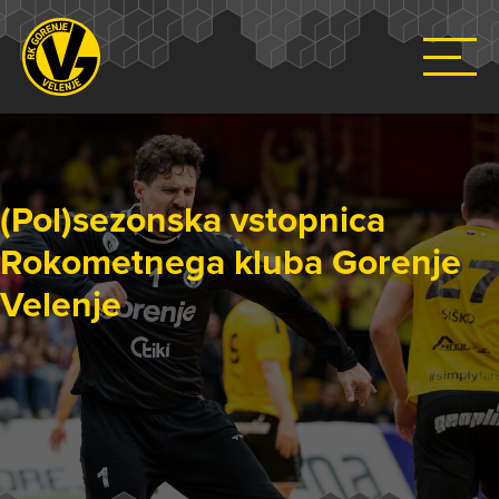
(Pol)sezonska vstopnica
Rokometnega kluba Gorenje
Velenje