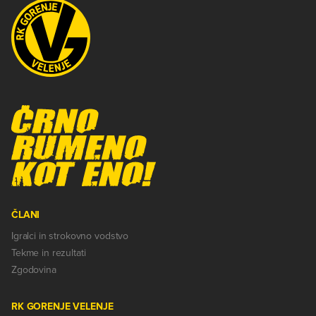
ČLANI
Igralci in strokovno vodstvo
Tekme in rezultati
Zgodovina
RK GORENJE VELENJE