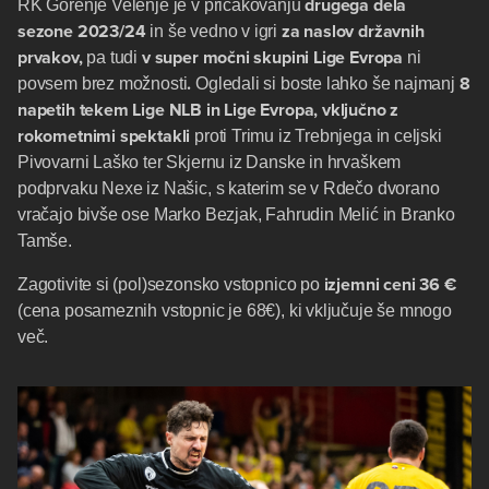
drugega dela
RK Gorenje Velenje je v pričakovanju
sezone
2023/24
za naslov
državnih
in še vedno v igri
prvakov,
v super močni skupini Lige Evropa
pa tudi
ni
.
8
povsem brez možnosti
Ogledali si boste lahko še najmanj
napetih tekem Lige NLB in Lige Evropa, vključno z
rokometnimi spektakli
proti Trimu iz Trebnjega in celjski
Pivovarni Laško ter Skjernu iz Danske in hrvaškem
podprvaku Nexe iz Našic, s katerim se v Rdečo dvorano
vračajo bivše ose Marko Bezjak, Fahrudin Melić in Branko
Tamše.
izjemni ceni 36 €
Zagotivite si (pol)sezonsko vstopnico po
(cena posameznih vstopnic je 68€), ki vključuje še mnogo
več.