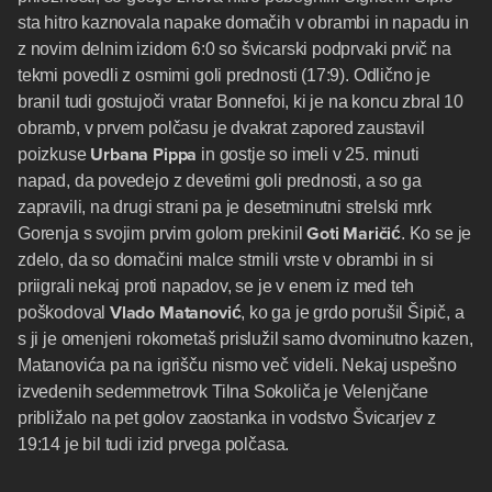
sta hitro kaznovala napake domačih v obrambi in napadu in
z novim delnim izidom 6:0 so švicarski podprvaki prvič na
tekmi povedli z osmimi goli prednosti (17:9). Odlično je
branil tudi gostujoči vratar Bonnefoi, ki je na koncu zbral 10
obramb, v prvem polčasu je dvakrat zapored zaustavil
Urbana Pippa
poizkuse
in gostje so imeli v 25. minuti
napad, da povedejo z devetimi goli prednosti, a so ga
zapravili, na drugi strani pa je desetminutni strelski mrk
Goti Maričić
Gorenja s svojim prvim golom prekinil
. Ko se je
zdelo, da so domačini malce strnili vrste v obrambi in si
priigrali nekaj proti napadov, se je v enem iz med teh
Vlado
Matanović
poškodoval
, ko ga je grdo porušil Šipič, a
s ji je omenjeni rokometaš prislužil samo dvominutno kazen,
Matanovića pa na igrišču nismo več videli. Nekaj uspešno
izvedenih sedemmetrovk Tilna Sokoliča je Velenjčane
približalo na pet golov zaostanka in vodstvo Švicarjev z
19:14 je bil tudi izid prvega polčasa.