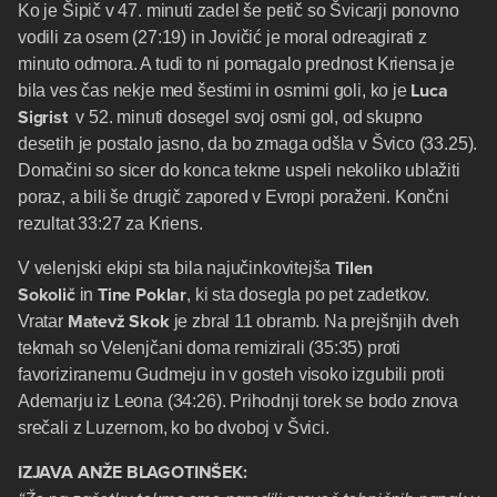
Ko je Šipič v 47. minuti zadel še petič so Švicarji ponovno
vodili za osem (27:19) in Jovičić je moral odreagirati z
minuto odmora. A tudi to ni pomagalo prednost Kriensa je
Luca
bila ves čas nekje med šestimi in osmimi goli, ko je
Sigrist
v 52. minuti dosegel svoj osmi gol, od skupno
desetih je postalo jasno, da bo zmaga odšla v Švico (33.25).
Domačini so sicer do konca tekme uspeli nekoliko ublažiti
poraz, a bili še drugič zapored v Evropi poraženi. Končni
rezultat 33:27 za Kriens.
Tilen
V velenjski ekipi sta bila najučinkovitejša
Sokolič
Tine Poklar
in
, ki sta dosegla po pet zadetkov.
Matevž Skok
Vratar
je zbral 11 obramb. Na prejšnjih dveh
tekmah so Velenjčani doma remizirali (35:35) proti
favoriziranemu Gudmeju in v gosteh visoko izgubili proti
Ademarju iz Leona (34:26). Prihodnji torek se bodo znova
srečali z Luzernom, ko bo dvoboj v Švici.
IZJAVA ANŽE BLAGOTINŠEK: