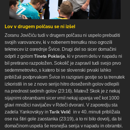
Lov v drugem polčasu se ni izšel
Zoranu Jovičiću
tudi v drugem polčasu ni uspelo prebuditi
svojih varovancev, ki v nobenem trenutku niso ogrozili
tekmecev iz osrednje Švice. Drugi del so sicer domačini
Tineta Poklarja
odprli z golom
, ki v prvem delu v napadu ni
bil pretirano razpoložen. Sokolič je zapravil tudi svojo prvo
sedemmetrovko, s katero bi se slovenski prvaki lahko
približali podprvakom Švice in razigrani gostje so ta trenutek
izkoristili in se z novo serijo hitro doseženih golov odlepili
na prednost sedmih golov (23:16). Matevž Skok je z nekaj
sijajnimi obrambami sicer vrnil nekaj upanja več kot 1000
glavi množici navijačev v Rdeči dvorani. V zaporedju sta
Tarik Velić
zadela Yankovskyy in
in v 40. minuti približala
ose na štiri gole zaostanka (23:19), a to ni bilo dovolj, da bi
domačinom uspela še resnejša serija v napadu in obrambi.