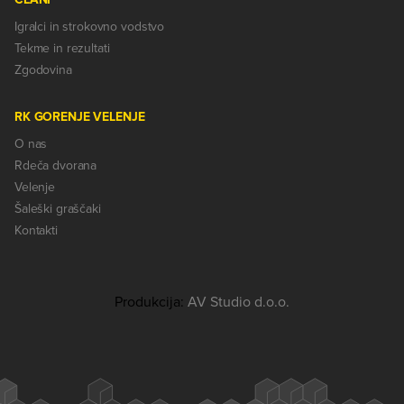
Igralci in strokovno vodstvo
Tekme in rezultati
Zgodovina
RK GORENJE VELENJE
O nas
Rdeča dvorana
Velenje
Šaleški graščaki
Kontakti
Produkcija:
AV Studio d.o.o.