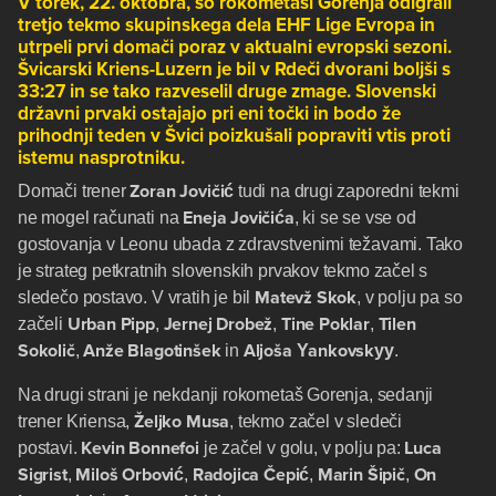
V torek, 22. oktobra, so rokometaši Gorenja odigrali
tretjo tekmo skupinskega dela EHF Lige Evropa in
utrpeli prvi domači poraz v aktualni evropski sezoni.
Švicarski Kriens-Luzern je bil v Rdeči dvorani boljši s
33:27 in se tako razveselil druge zmage. Slovenski
državni prvaki ostajajo pri eni točki in bodo že
prihodnji teden v Švici poizkušali popraviti vtis proti
istemu nasprotniku.
Zoran Jovičić
Domači trener
tudi na drugi zaporedni tekmi
Eneja Jovičića
ne mogel računati na
, ki se se vse od
gostovanja v Leonu ubada z zdravstvenimi težavami. Tako
je strateg petkratnih slovenskih prvakov tekmo začel s
Matevž Skok
sledečo postavo. V vratih je bil
, v polju pa so
Urban Pipp
Jernej Drobež
Tine Poklar
Tilen
začeli
,
,
,
Sokolič
Anže Blagotinšek
Aljoša Yankovskyy
,
in
.
Na drugi strani je nekdanji rokometaš Gorenja, sedanji
Željko Musa
trener Kriensa,
, tekmo začel v sledeči
Kevin Bonnefoi
Luca
postavi.
je začel v golu, v polju pa:
Sigrist
Miloš Orbović
Radojica Čepić
Marin Šipič
On
,
,
,
,