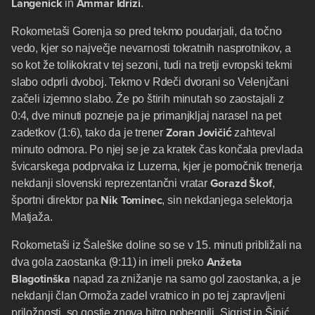
Langenick
Ammar Idrizi
in
.
Rokometaši Gorenja so pred tekmo poudarjali, da točno
vedo, kjer so največje nevarnosti tokratnih nasprotnikov, a
so kot že tolikokrat v tej sezoni, tudi na tretji evropski tekmi
slabo odprli dvoboj. Tekmo v Rdeči dvorani so Velenjčani
začeli izjemno slabo. Že po štirih minutah so zaostajali z
0:4, dve minuti pozneje pa je primanjkljaj narasel na pet
Zoran Jovičić
zadetkov (1:6), tako da je trener
zahteval
minuto odmora. Po njej se je za kratek čas končala prevlada
švicarskega podprvaka iz Luzerna, kjer je pomočnik trenerja
Gorazd Škof
nekdanji slovenski reprezentančni vratar
,
Nik Tominec
športni direktor pa
, sin nekdanjega selektorja
Matjaža.
Rokometaši iz Šaleške doline so se v 15. minuti približali na
Anžeta
dva gola zaostanka (9:11) in imeli preko
Blagotinška
napad za znižanje na samo gol zaostanka, a je
nekdanji član Ormoža zadel vratnico in po tej zapravljeni
priložnosti, so gostje znova hitro pobegnili. Sigrist in Šipić