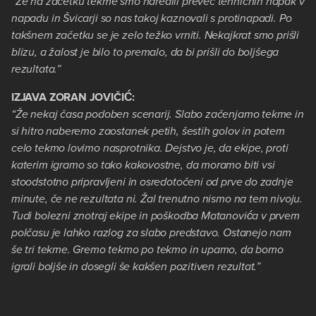
“Že na začetku tekme smo naredili preveč tehničnih napak v
napadu in Švicarji so nas takoj kaznovali s protinapadi. Po
takšnem začetku se je zelo težko vrniti. Nekajkrat smo prišli
blizu, a žalost je bilo to premalo, da bi prišli do boljšega
rezultata.”
IZJAVA ZORAN JOVIČIĆ:
“Že nekaj časa podoben scenarij. Slabo začenjamo tekme in
si hitro naberemo zaostanek petih, šestih golov in potem
celo tekmo lovimo nasprotnika. Dejstvo je, da ekipe, proti
katerim igramo so tako kakovostne, da moramo biti vsi
stoodstotno pripravljeni in osredotočeni od prve do zadnje
minute, če ne rezultata ni. Žal trenutno nismo na tem nivoju.
Tudi bolezni znotraj ekipe in poškodba Matanovića v prvem
polčasu je lahko razlog za slabo predstavo. Ostanejo nam
še tri tekme. Gremo tekmo po tekmo in upamo, da bomo
igrali boljše in dosegli še kakšen pozitiven rezultat.”