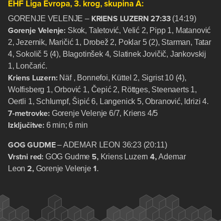
EHF Liga Evropa, 3. krog, skupina A:
KRIENS LUZERN 27:33
GORENJE VELENJE –
(14:19)
Gorenje Velenje:
Skok, Taletović, Velić 2, Pipp 1, Matanović
2, Jezernik, Maričić 1, Drobež 2, Poklar 5 (2), Starman, Tatar
4, Sokolič 5 (4), Blagotinšek 4, Slatinek Jovičič, Jankovskij
1, Lončarić.
Kriens Luzern:
Näf , Bonnefoi, Küttel 2, Sigrist 10 (4),
Wolfisberg 1, Orbović 1, Čepić 2, Röttges, Steenaerts 1,
Oertli 1, Schlumpf, Šipić 6, Langenick 5, Obranović, Idrizi 4.
7-metrovke:
Gorenje Velenje 6/7, Kriens 4/5
Izključitve:
6 min; 6 min
GOG GUDME
– ADEMAR LEON 36:23 (20:11)
Vrstni red:
5,
4,
GOG Gudme
Kriens Luzern
Ademar
2,
1
Leon
Gorenje Velenje
.