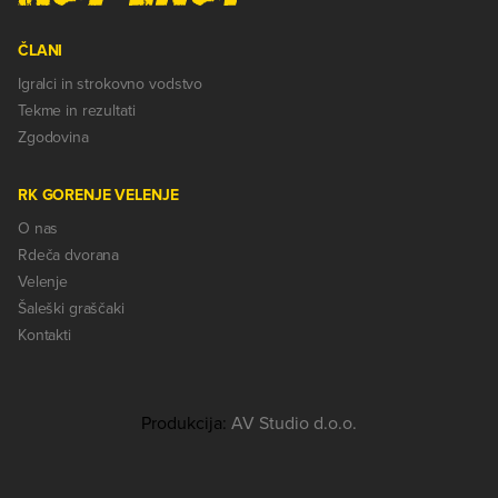
ČLANI
Igralci in strokovno vodstvo
Tekme in rezultati
Zgodovina
RK GORENJE VELENJE
O nas
Rdeča dvorana
Velenje
Šaleški graščaki
Kontakti
Produkcija:
AV Studio d.o.o.