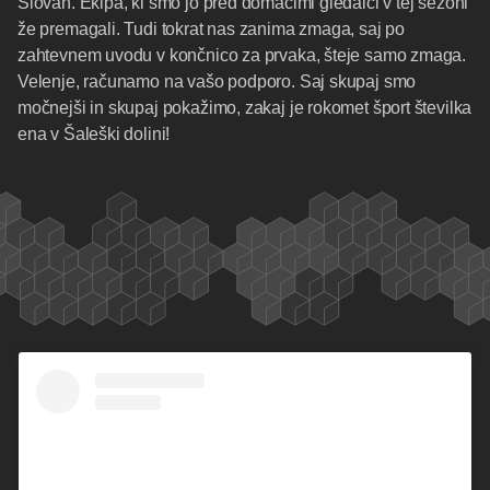
Slovan. Ekipa, ki smo jo pred domačimi gledalci v tej sezoni
že premagali. Tudi tokrat nas zanima zmaga, saj po
zahtevnem uvodu v končnico za prvaka, šteje samo zmaga.
Velenje, računamo na vašo podporo. Saj skupaj smo
močnejši in skupaj pokažimo, zakaj je rokomet šport številka
ena v Šaleški dolini!