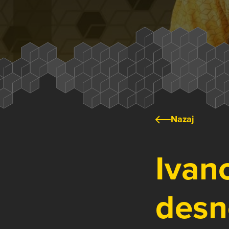
Nazaj
Ivano
desn