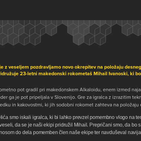
je z veseljem pozdravljamo novo okrepitev na položaju desne
družuje 23-letni makedonski rokometaš Mihail Ivanoski, ki bo 
okometno pot gradil pri makedonskem Alkaloidu, enem izmed naj
oder ga je pot pripeljala v Slovenijo. Gre za igralca z izrazitim 
edku in kakovostmi, ki jih sodobni rokomet zahteva na položaju
ića smo iskali igralca, ki bi lahko prevzel pomembno vlogo na t
eseli, da se je naši ekipi pridružil Mihail. Prepričani smo, da bo s
dnosom do dela pomemben člen naše ekipe ter navduševal navija