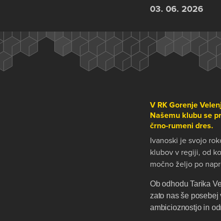
03. 06. 2026
V RK Gorenje Velen
Našemu klubu se pri
črno-rumeni dres.
Ivanoski je svojo r
klubov v regiji, od k
močno željo po napr
Ob odhodu Tarika Vel
zato nas še posebej v
ambicioznostjo in o