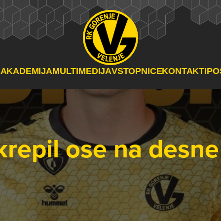
A
AKADEMIJA
MULTIMEDIJA
VSTOPNICE
KONTAKTI
PO
krepil ose na desn