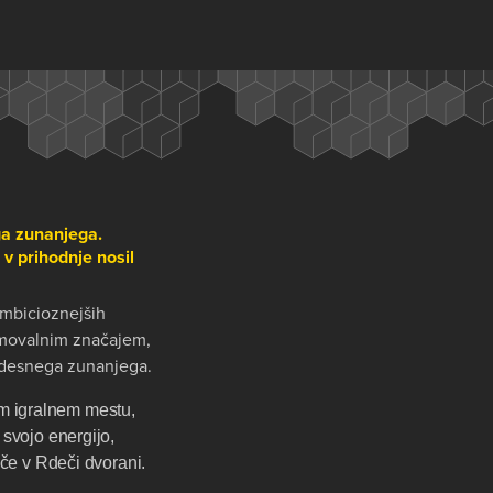
ga zunanjega.
v prihodnje nosil
ambicioznejših
tekmovalnim značajem,
 desnega zunanjega.
em igralnem mestu,
 svojo energijo,
če v Rdeči dvorani.