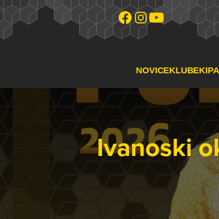
NOVICE
KLUB
EKIP
Ivanoski o