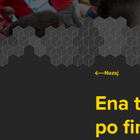
Nazaj
Ena 
po fi