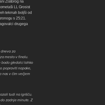
ani Zlatorog na
kometaši LL Grosist
dveh tekmah boljši od
okronogu s 25:21.
zmagovalci drugega
a dneva za
za mesto v finalu.
m bodo gledalci lahko
mo popraviti napake,
da nas v čim večjem
zali tudi na igrišču.
i do zadnje minute. Z