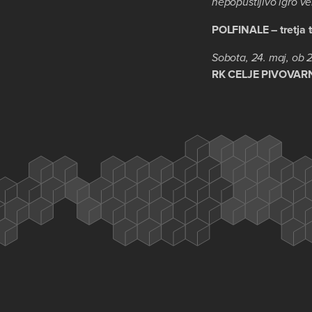
nepopustljivo igro v
POLFINALE – tretja
Sobota, 24. maj, ob 
RK CELJE PIVOVAR