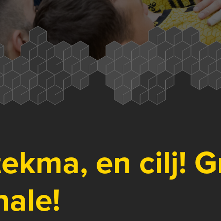
tekma, en cilj! 
nale!