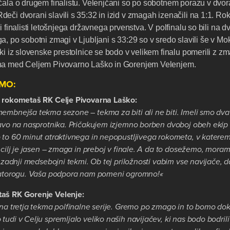
čala o drugem finalistu. Velenjčani so po sobotnem porazu v dvor
eči dvorani slavili s 35:32 in izid v zmagah izenačili na 1:1. Ro
i finalisti letošnjega državnega prvenstva. V polfinalu so bili na 
a, po sobotni zmagi v Ljubljani s 33:29 so v sredo slavili še v M
aki iz slovenske prestolnice se bodo v velikem finalu pomerili z 
na med Celjem Pivovarno Laško in Gorenjem Velenjem.
KMO:
, rokometaš RK Celje Pivovarna Laško:
embnejša tekma sezone – tekma za biti ali ne biti. Imeli smo dv
ravo na nasprotnika. Pričakujem izjemno borben dvoboj obeh ekip 
 to 60 minut atraktivnega in nepopustljivega rokometa, v katere
 cilj je jasen – zmaga in preboj v finale. A da to dosežemo, mora
a zadnji medsebojni tekmi. Ob tej priložnosti vabim vse navijače, 
Zlatorogu. Vaša podpora nam pomeni ogromno!«
aš RK Gorenje Velenje:
na tretja tekma polfinalne serije. Gremo po zmago in to bomo doka
udi v Celju spremljalo veliko naših navijačev, ki nas bodo bodril