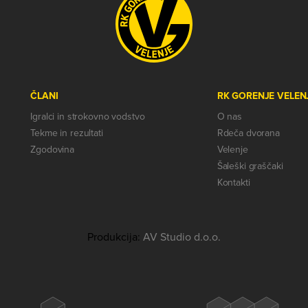
ČLANI
RK GORENJE VELEN
Igralci in strokovno vodstvo
O nas
Tekme in rezultati
Rdeča dvorana
Zgodovina
Velenje
Šaleški graščaki
Kontakti
Produkcija:
AV Studio d.o.o.