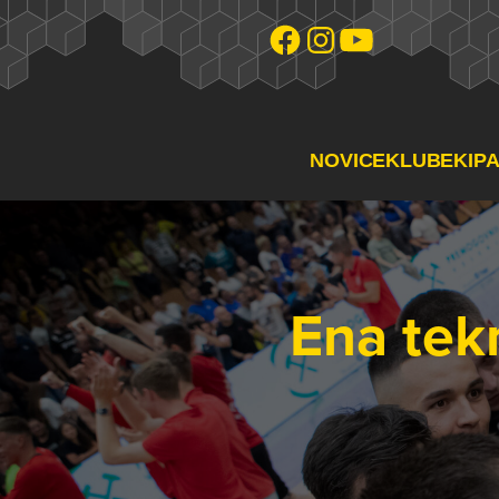
NOVICE
KLUB
EKIP
Ena tekm