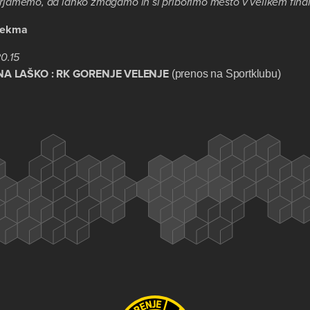
erjamemo, da lahko zmagamo in si priborimo mesto v velikem final
 tekma
20.15
NA LAŠKO : RK GORENJE VELENJE
(prenos na Sportklubu)