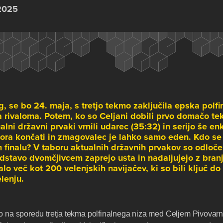
 2025
, se bo 24. maja, s tretjo tekmo zaključila epska polfin
rivaloma. Potem, ko so Celjani dobili prvo domačo tek
alni državni prvaki vrnili udarec (35:32) in serijo še enkr
mora končati in zmagovalec je lahko samo eden. Kdo se 
 finalu? V taboru aktualnih državnih prvakov so odloče
dstavo dvomčjivcem zaprejo usta in nadaljujejo z bran
alo več kot 200 velenjskih navijačev, ki so bili ključ d
lenju.
bo na sporedu tretja tekma polfinalnega niza med Celjem Pivovar