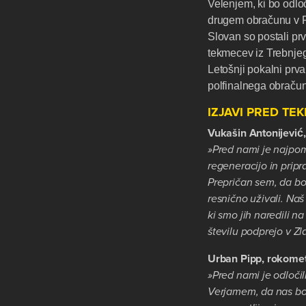
Velenjem, ki bo odlo
drugem obračunu v Rd
Slovan so postali prv
tekmecev iz Trebnjeg
Letošnji pokalni prv
polfinalnega obraču
IZJAVI PRED TE
Vukašin Antonijević
»Pred nami je najpom
regeneracijo in prip
Prepričan sem, da bo
resnično uživali. Naš
ki smo jih naredili n
številu podprejo v 
Urban Pipp, rokomet
»Pred nami je odločil
Verjamem, da nas bo t