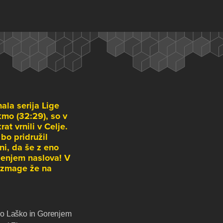
ala serija Lige
mo (32:29), so v
at vrnili v Celje.
bo pridružil
ni, da še z eno
jenjem naslova! V
o zmage že na
no Laško in Gorenjem