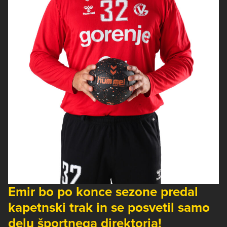
Emir bo po konce sezone predal
kapetnski trak in se posvetil samo
delu športnega direktorja!