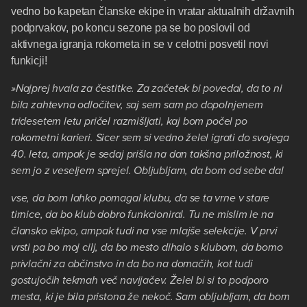
vedno bo kapetan članske ekipe in vratar aktualnih državnih
podprvakov, po koncu sezone pa se bo poslovil od
aktivnega igranja rokometa in se v celotni posvetil novi
funkicji!
»Najprej hvala za čestitke. Za začetek bi povedal, da to ni
bila zahtevna odločitev, saj sem sam po dopolnjenem
tridesetem letu pričel razmišljati, kaj bom počel po
rokometni karieri. Sicer sem si vedno želel igrati do svojega
40. leta, ampak je sedaj prišla na dan takšna priložnost, ki
sem jo z veseljem sprejel. Obljubljam, da bom od sebe dal
vse, da bom lahko pomagal klubu, da se ta vrne v stare
tirnice, da bo klub dobro funkcioniral. Tu ne mislim le na
člansko ekipo, ampak tudi na vse mlajše selekcije. V prvi
vrsti pa bo moj cilj, da bo mesto dihalo s klubom, da bomo
privlačni za občinstvo in da bo na domačih, kot tudi
gostujočih tekmah več navijačev. Želel bi si to podporo
mesta, ki je bila pristona že nekoč. Sam obljubljam, da bom