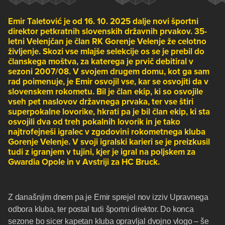
Emir Taletović je od 16. 10. 2025 dalje novi športni
direktor petkratnih slovenskih državnih prvakov. 35-
letni Velenjčan je član RK Gorenje Velenje že celotno
življenje. Skozi vse mlajše selekcije os se je prebil do
članskega moštva, za katerega je prvič debitiral v
sezoni 2007/08. V svojem drugem domu, kot ga sam
rad poimenuje, je Emir osvojil vse, kar se osvojiti da v
slovenskem rokometu. Bil je član ekip, ki so osvojile
vseh pet naslovov državnega prvaka, ter vse štiri
superpokalne lovorike, hkrati pa je bil član ekip, ki sta
osvojili dva od treh pokalnih lovorik in je tako
najtrofejneši igralec v zgodovini rokometnega kluba
Gorenje Velenje. V svoji igralski karieri se je preizkusil
tudi z igranjem v tujini, kjer je igral na poljskem za
Gwardia Opole in v Avstriji za HC Bruck.
Z današnjim dnem pa je Emir sprejel nov izziv Upravnega
odbora kluba, ter postal tudi športni direktor. Do konca
sezone bo sicer kapetan kluba opravljal dvojno vlogo – še