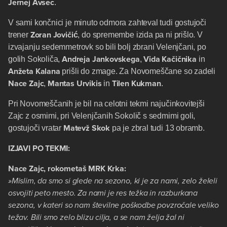
Jernej
Avsec
.
V sami končnici je minuto odmora zahteval tudi gostujoči
Zoran Jovičić
trener
, do spremembe izida pa ni prišlo. V
izvajanju sedemmetrovk so bili bolj zbrani Velenjčani, po
Andreja
Jankovskega
Vida
Kačičnika
golih Sokoliča,
,
in
Anžeta
Kalana
prišli do zmage. Za Novomeščane so zadeli
Nace Zajc
Mantas Urvikis
Tilen
Kukman
,
in
.
Pri Novomeščanih je bil na celotni tekmi najučinkovitejši
Zajc z osmimi, pri Velenjčanih Sokolič s sedmimi goli,
Matevž
Skok
gostujoči vratar
pa je zbral tudi 13 obramb.
IZJAVI PO TEKMI:
Nace Zajc, rokometaš MRK Krka:
»Mislim, da smo si glede na sezono, ki je za nami, zelo želeli
osvojiti peto mesto. Za nami je res težka in razburkana
sezona, v kateri so nam številne poškodbe povzročale veliko
težav. Bili smo zelo blizu cilja, a se nam želja žal ni