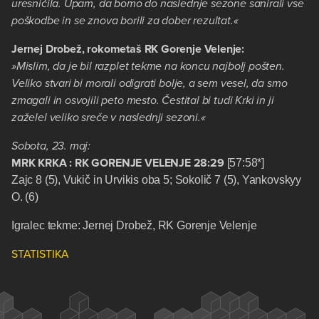
uresničila. Upam, da bomo do naslednje sezone sanirali vse
poškodbe in se znova borili za dober rezultat.«
Jernej Drobež, rokometaš RK Gorenje Velenje:
»Mislim, da je bil razplet tekme na koncu najbolj pošten.
Veliko stvari bi morali odigrati bolje, a sem vesel, da smo
zmagali in osvojili peto mesto. Čestital bi tudi Krki in ji
zaželel veliko sreče v naslednji sezoni.«
Sobota, 23. maj:
MRK KRKA
: RK GORENJE VELENJE 28:29
[57:58*]
Zajc 8 (5), Vukič in Urvikis oba 5; Sokolič 7 (5), Yankovskyy
O. (6)
Igralec tekme: Jernej Drobež, RK Gorenje Velenje
STATISTIKA