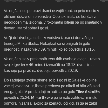
Velenjčani so po pravi drami osvojili končno peto mesto v
elitnem državnem prvenstvu. Obe tekmi sta se končali z
neodločenima izidoma, v rokometni loteriji pa so smetano v
dvorani Marof pobrali gosti.
Večji del dvoboja so bili v vodstvu izbranci domačega
trenerja Mirka Skoka. Nekajkrat so si priigrali tri gole
prednosti, nazadnje v 39. minuti, ko so povedli z 18:15.
Velenjčani so v prelomnih trenutkih dvoboja dvignili raven
svoje igre ter v 46. minuti izenačili na 18:18, dve minuti
kasneje pa prvič na dvoboju povedli z 20:19.
Do zadnjega zvoka sirene so bili gosti iz Šaleške doline
vselej v vodstvu, njihova prednost pa nikoli ni bila višja od
Tilna
Sokoliča
enega gola. V predzadnji minuti so po golu
Mirko Skoko
povedli s 25:24,
pa je nato zahteval minuto
odmora in zarisal akcijo za izenačujoči gol, ki ga je zabil