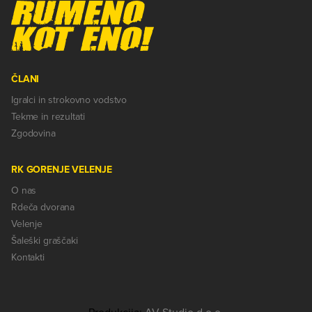
ČLANI
Igralci in strokovno vodstvo
Tekme in rezultati
Zgodovina
RK GORENJE VELENJE
O nas
Rdeča dvorana
Velenje
Šaleški graščaki
Kontakti