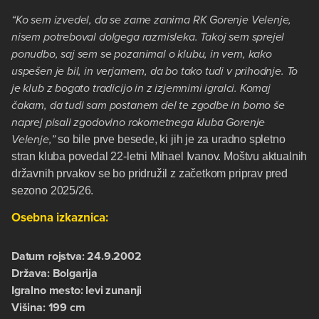
“Ko sem izvedel, da se zame zanima RK Gorenje Velenje,
nisem potreboval dolgega razmisleka. Takoj sem sprejel
ponudbo, saj sem se pozanimal o klubu, in vem, kako
uspešen je bil, in verjamem, da bo tako tudi v prihodnje. To
je klub z bogato tradicijo in z izjemnimi igralci. Komaj
čakam, da tudi sam postanem del te zgodbe in bomo še
naprej pisali zgodovino rokometnega kluba Gorenje
Velenje,”
so bile prve besede, ki jih je za uradno spletno
stran kluba povedal 22-letni Mihael Ivanov. Moštvu aktualnih
državnih prvakov se bo pridružil z začetkom priprav pred
sezono 2025/26.
Osebna izkaznica:
Datum rojstva: 24.9.2002
Država: Bolgarija
Igralno mesto: levi zunanji
Višina: 199 cm