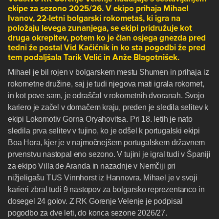
ekipe za sezono 2025/26. V ekipo prihaja Mihael
Ivanov, 22-letni bolgarski rokometaš, ki igra na
položaju levega zunanjega, se ekipi pridružuje kot
druga okrepitev, potem ko je član osjega gnezda pred
tedni že postal Vid Kačičnik in ko sta pogodbi že pred
tem podaljšala Tarik Velić in Anže Blagotnišek.
Mihael je bil rojen v bolgarskem mestu Shumen in prihaja iz
rokometne družine, saj je tudi njegova mati igrala rokomet,
in kot pove sam, je odraščal v rokometnih dvoranah. Svojo
kariero je začel v domačem kraju, preden je sledila selitev k
ekipi Lokomotiv Gorna Oryahovitsa. Pri 18. letih je nato
sledila prva selitev v tujino, ko je odšel k portugalski ekipi
Boa Hora, kjer je v najmočnejšem portugalskem državnem
prvenstvu nastopal eno sezono. V tujini je igral tudi v Španiji
za ekipo Villa de Aranda in nazadnje v Nemčiji pri
nižjeligašu TUS Vinnhorst iz Hannovra. Mihael je v svoji
karieri zbral tudi 9 nastopov za bolgarsko reprezentanco in
dosegel 24 golov. Z RK Gorenje Velenje je podpisal
pogodbo za dve leti, do konca sezone 2026/27.