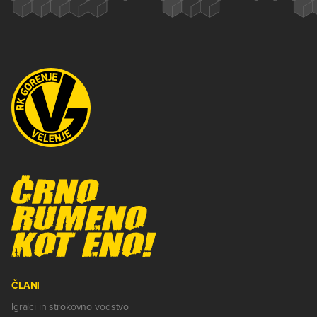
ČLANI
Igralci in strokovno vodstvo