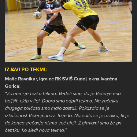
IZJAVI PO TEKMI:
Matic Ravnikar, igralec RK SVIŠ Cugelj okna Ivančna
Gorica:
“Za nami je težka tekma. Vedeli smo, da je Velenje ena
boljših ekip v ligi. Dobro smo odprli tekmo. Na začetku
drugega polčasa smo malo zastali. Pokazala se je
izkušenost Velenjčanov. To je to. Naredila se je razlika, ki je
do konca srečanja nismo več ujeli. Z glavami smo že pri
četrtku, ko sledi nova tekma.”