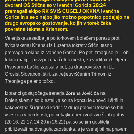
dvorani OŠ Stična so v Ivančni Gorici z 28:24
premagali ekipo RK SVIŠ CUGELJ OKKNA Ivančna
Gorica in s se z najboljšo možno popotnico podajajo na
drugo evropsko gostovanje, ko jih v torek čaka
povratna tekma s Kriensom.
Velenjska zasedba je po torkovem bolečem porazu proti
švicarskemu Kriensu iz Luzerna tokrat v Stični tesno
premagala ekipo iz Ivančne Gorice. Po peti zmagi se je – ob
tekmi manj – povzpela na četrto mesto, za vodilnim Celjem
Pivovarno Laško zaostaja pet, za drugouvrščenim LL
Grosist Slovanom štiri, za tretjeuvrščenim Trimom iz
Trebnjega pa eno točko.
Zorana Jovičića
Izbranci gostujočega trenerja
na
Dolenjskem niso blesteli, a so na koncu le unovčili širši in
kakovostnejši igralski kader. V drugi polovici tekme so bili
vseskozi v prednosti, po nekajkratnem vodstvu štirih golov
(20:16, 21:17, 24:20 in 26:22) pa so se jim gostitelji
približevali na dva gola zaostanka, a je vselej bil na pravem