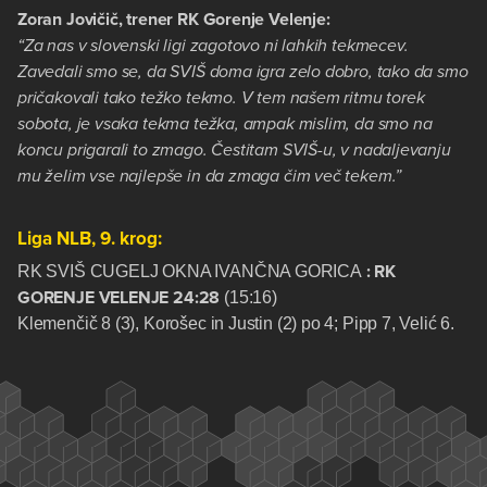
Zoran Jovičič, trener RK Gorenje Velenje:
“Za nas v slovenski ligi zagotovo ni lahkih tekmecev.
Zavedali smo se, da SVIŠ doma igra zelo dobro, tako da smo
pričakovali tako težko tekmo. V tem našem ritmu torek
sobota, je vsaka tekma težka, ampak mislim, da smo na
koncu prigarali to zmago. Čestitam SVIŠ-u, v nadaljevanju
mu želim vse najlepše in da zmaga čim več tekem.”
Liga NLB, 9. krog:
: RK
RK SVIŠ CUGELJ OKNA IVANČNA GORICA
GORENJE VELENJE 24:28
(15:16)
Klemenčič 8 (3), Korošec in Justin (2) po 4; Pipp 7, Velić 6.