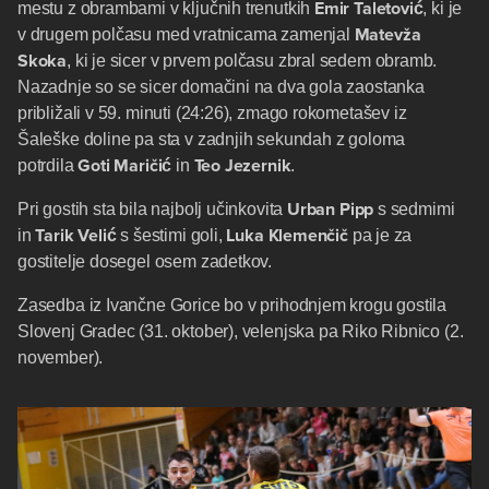
Emir Taletović
mestu z obrambami v ključnih trenutkih
, ki je
Matevža
v drugem polčasu med vratnicama zamenjal
Skoka
, ki je sicer v prvem polčasu zbral sedem obramb.
Nazadnje so se sicer domačini na dva gola zaostanka
približali v 59. minuti (24:26), zmago rokometašev iz
Šaleške doline pa sta v zadnjih sekundah z goloma
Goti Maričić
Teo Jezernik
potrdila
in
.
Urban Pipp
Pri gostih sta bila najbolj učinkovita
s sedmimi
Tarik Velić
Luka Klemenčič
in
s šestimi goli,
pa je za
gostitelje dosegel osem zadetkov.
Zasedba iz Ivančne Gorice bo v prihodnjem krogu gostila
Slovenj Gradec (31. oktober), velenjska pa Riko Ribnico (2.
november).