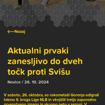
Nazaj
Aktualni prvaki
zanesljivo do dveh
točk proti Svišu
Novice / 26. 10. 2024
V soboto, 26. oktobra, so rokometaši Gorenja odigrali
tekmo 9. kroga Lige NLB in vknjižili tretjo zaporedno
prvenstveno zmago in skupno peto v sezoni. V