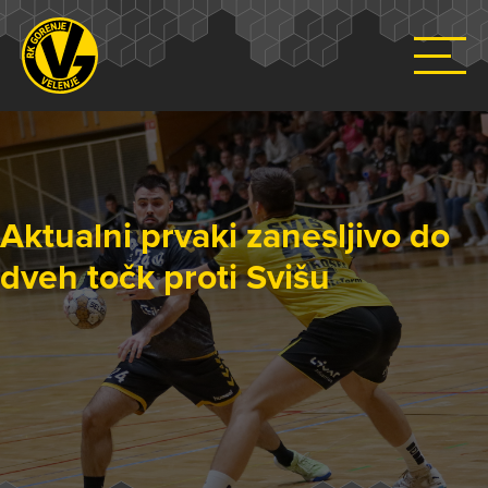
Aktualni prvaki zanesljivo do
dveh točk proti Svišu