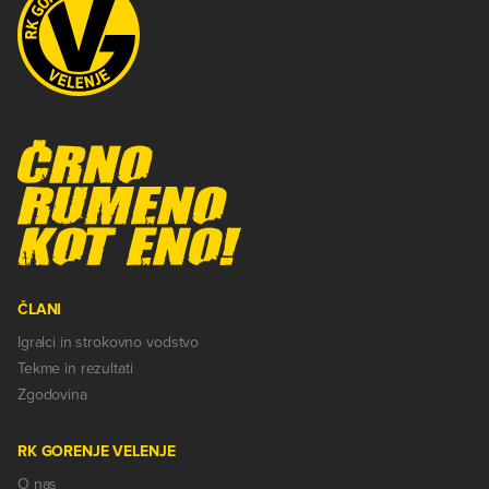
ČLANI
Igralci in strokovno vodstvo
Tekme in rezultati
Zgodovina
RK GORENJE VELENJE
O nas