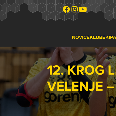
NOVICE
KLUB
EKIP
12. KROG 
VELENJE –